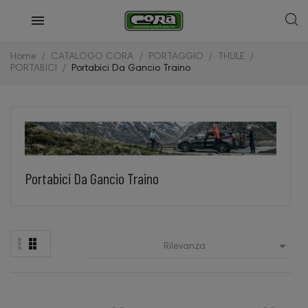
Home
CATALOGO CORA
PORTAGGIO
THULE
PORTABICI
Portabici Da Gancio Traino
Portabici Da Gancio Traino

Rilevanza