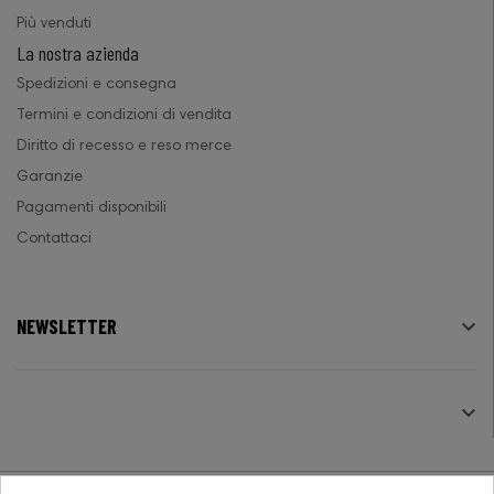
Più venduti
La nostra azienda
Spedizioni e consegna
Termini e condizioni di vendita
Diritto di recesso e reso merce
Garanzie
Pagamenti disponibili
Contattaci
NEWSLETTER

SEGUICI
