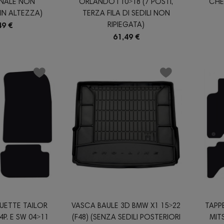
ANALE NON
ORLANDO I 10˃18 (7 POSTI,
CHE
IN ALTEZZA)
TERZA FILA DI SEDILI NON
RIPIEGATA)
49 €
61,49 €
UETTE TAILOR
VASCA BAULE 3D BMW X1 15˃22
TAPP
P. E SW 04˃11
(F48) (SENZA SEDILI POSTERIORI
MITS