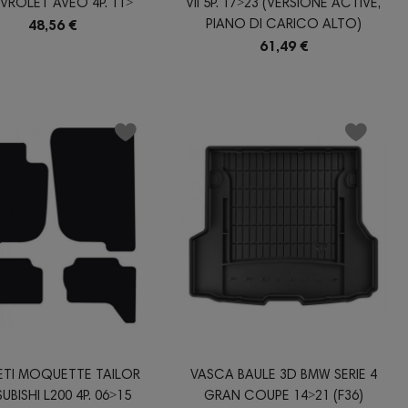
VROLET AVEO 4P. 11˃
VII 5P. 17˃23 (VERSIONE ACTIVE,
PIANO DI CARICO ALTO)
48,56 €
61,49 €
ETI MOQUETTE TAILOR
VASCA BAULE 3D BMW SERIE 4
UBISHI L200 4P. 06˃15
GRAN COUPE 14˃21 (F36)