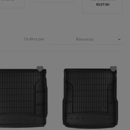
RUOTINI

Ordina per:
Rilevanza