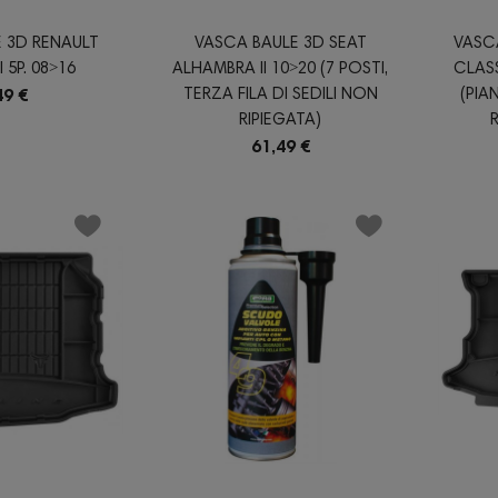
 3D RENAULT
VASCA BAULE 3D SEAT
VASC
 5P. 08˃16
ALHAMBRA II 10˃20 (7 POSTI,
CLASS
TERZA FILA DI SEDILI NON
(PIA
49 €
RIPIEGATA)
61,49 €