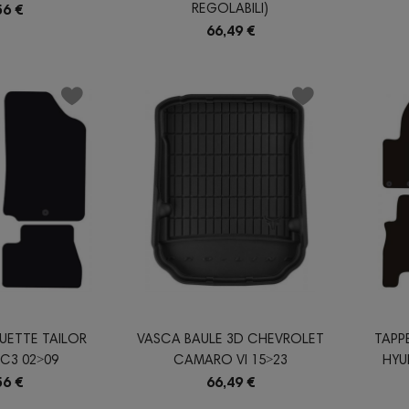
REGOLABILI)
56 €
66,49 €
UETTE TAILOR
VASCA BAULE 3D CHEVROLET
TAPP
C3 02˃09
CAMARO VI 15˃23
HYU
56 €
66,49 €