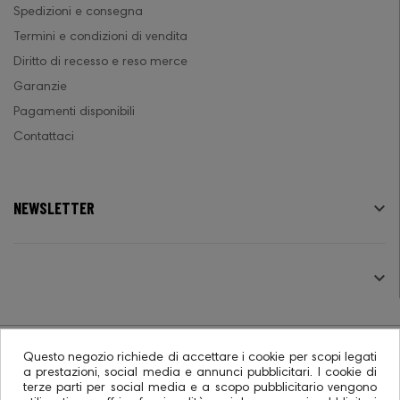
Spedizioni e consegna
Termini e condizioni di vendita
Diritto di recesso e reso merce
Garanzie
Pagamenti disponibili
Contattaci
NEWSLETTER

SEGUICI

Questo negozio richiede di accettare i cookie per scopi legati
a prestazioni, social media e annunci pubblicitari. I cookie di
terze parti per social media e a scopo pubblicitario vengono
© 2026 - Ecommerce software CO.RA. SpA