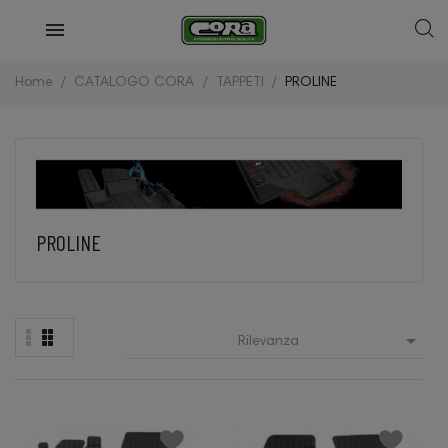
Home
CATALOGO CORA
TAPPETI
PROLINE
PROLINE

Rilevanza