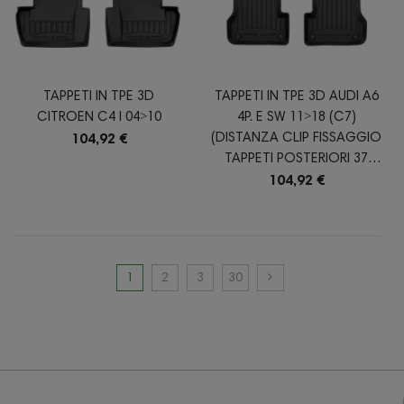
TAPPETI IN TPE 3D
TAPPETI IN TPE 3D AUDI A6
CITROEN C4 I 04˃10
4P. E SW 11˃18 (C7)
(DISTANZA CLIP FISSAGGIO
104,92 €
TAPPETI POSTERIORI 37
CM)
104,92 €
1
2
3
30