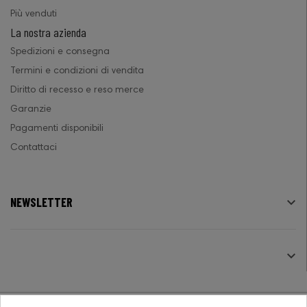
Più venduti
La nostra azienda
Spedizioni e consegna
Termini e condizioni di vendita
Diritto di recesso e reso merce
Garanzie
Pagamenti disponibili
Contattaci
NEWSLETTER

SEGUICI
