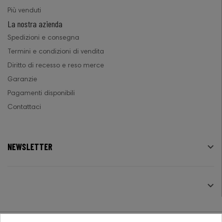
Più venduti
La nostra azienda
Spedizioni e consegna
Termini e condizioni di vendita
Diritto di recesso e reso merce
Garanzie
Pagamenti disponibili
Contattaci
NEWSLETTER

SEGUICI
