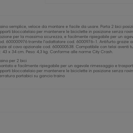
raino semplice, veloce da montare e facile da usare. Porta 2 bici pos
supporti bloccatelaio per mantenere le biciclette in posizione senza r
tazione per la massima sicurezza, e facilmente ripiegabile per un agev
d. 600000976 tramite l'adattatore cod. 6000976-1. Antifurto grazie alla
grazie al cavo opzionale cod. 600000538. Compatibile con telai aventi t
i: 43 x 34 cm. Peso: 4,3 kg. Conforme alle norme City Crash.
aino per 2 bici
tato e facilmente ripiegabile per un agevole rimessaggio e traspor
upporti bloccatelaio per mantenere le biciclette in posizione senza rovi
serratura portabici su gancio traino