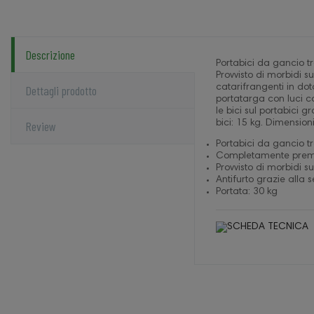
Descrizione
Portabici da gancio t
Provvisto di morbidi 
Dettagli prodotto
catarifrangenti in do
portatarga con luci co
le bici sul portabici 
Review
bici: 15 kg. Dimension
Portabici da gancio tr
Completamente premon
Provvisto di morbidi s
Antifurto grazie alla 
Portata: 30 kg