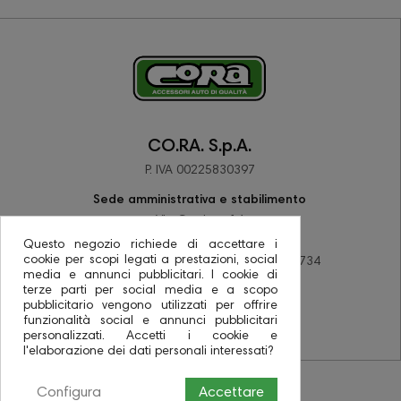
CO.RA. S.p.A.
P. IVA 00225830397
Sede amministrativa e stabilimento
Via Corriera 14
48033 Barbiano di Cotignola (RA)
Questo negozio richiede di accettare i
cookie per scopi legati a prestazioni, social
tel +39 0545 78137 - fax +39 0545 78734
media e annunci pubblicitari. I cookie di
PEC coraspa@pec.it
terze parti per social media e a scopo
pubblicitario vengono utilizzati per offrire
funzionalità social e annunci pubblicitari
personalizzati. Accetti i cookie e
l'elaborazione dei dati personali interessati?
Configura
Accettare