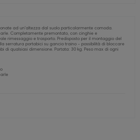
izionate ad un'altezza dal suolo particolarmente comoda.
ovinarle. Completamente premontato, con cinghie e
ole rimessaggio e trasporto. Predisposto per il montaggio del
 serratura portabici su gancio traino - possibilità di bloccare
ubi di qualsiasi dimensione. Portata: 30 kg. Peso max di ogni
to
narle