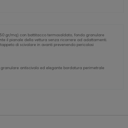
 (650 gr/mq) con battitacco termosaldato, fondo granulare
te il pianale della vettura senza ricorrere ad adattamenti.
 al tappeto di scivolare in avanti prevenendo pericolosi
 granulare antiscivolo ed elegante bordatura perimetrale