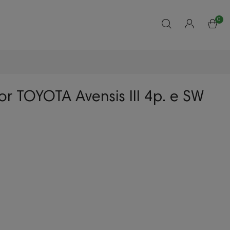
0
or TOYOTA Avensis III 4p. e SW