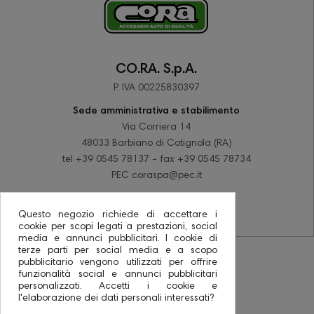
CO.RA. S.p.A.
P. IVA 00225830397
Sede amministrativa e stabilimento
Via Corriera 14
48033 Barbiano di Cotignola (RA)
tel +39 0545 78137 - fax +39 0545 78734
PEC coraspa@pec.it
Questo negozio richiede di accettare i
cookie per scopi legati a prestazioni, social
media e annunci pubblicitari. I cookie di
terze parti per social media e a scopo
pubblicitario vengono utilizzati per offrire
funzionalità social e annunci pubblicitari
personalizzati. Accetti i cookie e
l'elaborazione dei dati personali interessati?