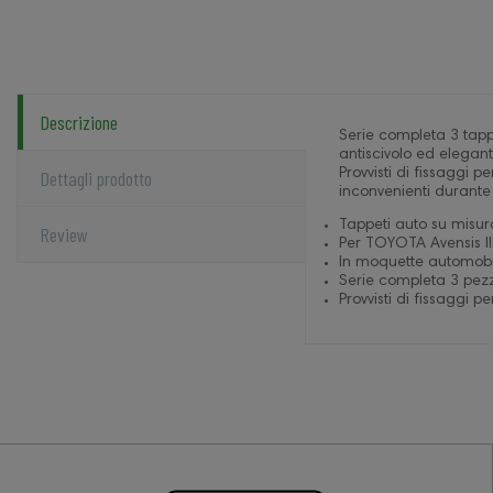
Descrizione
Serie completa 3 tapp
antiscivolo ed elegan
Dettagli prodotto
Provvisti di fissaggi p
inconvenienti durante 
Tappeti auto su misur
Review
Per TOYOTA Avensis II
In moquette automobil
Serie completa 3 pezzi
Provvisti di fissaggi pe