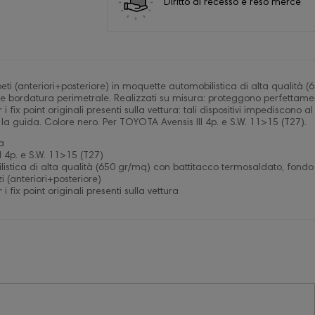
Diritto di recesso e reso merce
eti (anteriori+posteriore) in moquette automobilistica di alta qualità
te bordatura perimetrale. Realizzati su misura: proteggono perfettamen
er i fix point originali presenti sulla vettura: tali dispositivi impediscono
la guida. Colore nero. Per TOYOTA Avensis III 4p. e S.W. 11>15 (T27).
a
I 4p. e S.W. 11>15 (T27)
istica di alta qualità (650 gr/mq) con battitacco termosaldato, fondo
 (anteriori+posteriore)
r i fix point originali presenti sulla vettura