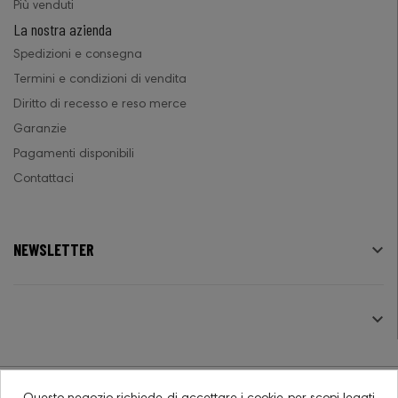
Più venduti
La nostra azienda
Spedizioni e consegna
Termini e condizioni di vendita
Diritto di recesso e reso merce
Garanzie
Pagamenti disponibili
Contattaci
NEWSLETTER

SEGUICI
