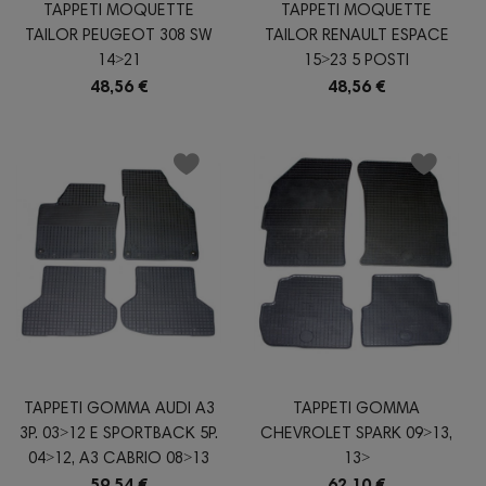
TAPPETI MOQUETTE
TAPPETI MOQUETTE
TAILOR PEUGEOT 308 SW
TAILOR RENAULT ESPACE
14˃21
15˃23 5 POSTI
48,56 €
48,56 €
TAPPETI GOMMA AUDI A3
TAPPETI GOMMA
3P. 03˃12 E SPORTBACK 5P.
CHEVROLET SPARK 09˃13,
04˃12, A3 CABRIO 08˃13
13˃
59,54 €
62,10 €