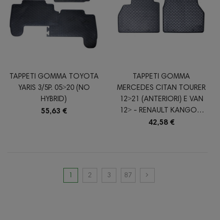
TAPPETI GOMMA TOYOTA
TAPPETI GOMMA
YARIS 3/5P. 05˃20 (NO
MERCEDES CITAN TOURER
HYBRID)
12˃21 (ANTERIORI) E VAN
12˃ - RENAULT KANGOO
55,63 €
5P. (ANTERIORI) E VAN
42,58 €
08˃21
1
2
3
87