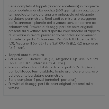
Serie completa 4 tappeti (anteriori+posteriori) in moquette
automobilistica di alta qualità (650 gr/mq) con battitacco
termosaldato, fondo granulare antiscivolo ed elegante
bordatura perimetrale. Realizzati su misura: proteggono
perfettamente il pianale della vettura senza ricorrere ad
adattamenti. Provvisti di fissaggi per i fix point originali
presenti sulla vettura: tali dispositivi impediscono al tappeto
di scivolare in avanti prevenendo pericolosi inconvenienti
durante la guida. Colore nero. Per RENAULT Fluence 10>
(L3), Megane III 5p. 08>15 e S.W. 09>15 (BZ, KZ) (interasse
fix 41 cm).
Tappeti auto su misura
Per RENAULT Fluence 10> (L3), Megane III 5p. 08>15 e S.W.
09>15 (BZ, KZ) (interasse fix 41 cm.)
In moquette automobilistica di alta qualità (650 gr/mq)
con battitacco termosaldato, fondo granulare antiscivolo
ed elegante bordatura perimetrale
Serie completa 4 pezzi (anteriori+posteriori)
Provvisti di fissaggi per i fix point originali presenti sulla
vettura