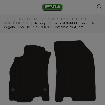
Home
CATALOGO CORA
TAPPETI
TAPPETI TAILOR
MOQUETTE
Tappeti moquette Tailor RENAULT Fluence 10˃ -
Megane III 5p. 08˃15 e SW 09˃15 (interasse fix 41 cm.)