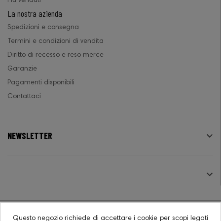
Più venduti
La nostra azienda
Spedizioni e consegna
Termini e condizioni di vendita
Diritto di recesso e reso merce
Garanzie
Pagamenti disponibili
Contattaci
NEWSLETTER

SEGUICI

Questo negozio richiede di accettare i cookie per scopi legati