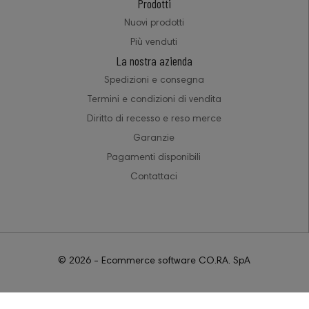
Prodotti
Nuovi prodotti
Più venduti
La nostra azienda
Spedizioni e consegna
Termini e condizioni di vendita
Diritto di recesso e reso merce
Garanzie
Pagamenti disponibili
Contattaci
© 2026 - Ecommerce software CO.RA. SpA