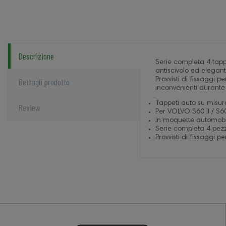
Descrizione
Serie completa 4 tapp
antiscivolo ed elegan
Dettagli prodotto
Provvisti di fissaggi p
inconvenienti durante
Tappeti auto su misur
Review
Per VOLVO S60 II / S6
In moquette automobil
Serie completa 4 pezzi
Provvisti di fissaggi pe