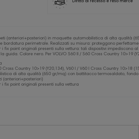
Diritto di recesso e reso merce
eti (anteriori+posteriori) in moquette automobilistica di alta qualità
te bordatura perimetrale. Realizzati su misura: proteggono perfettamen
er i fix point originali presenti sulla vettura: tali dispositivi impediscono
 la guida. Colore nero. Per VOLVO S60 II / S60 Cross Country 10>19 (Y2
a
0 Cross Country 10>19 (Y20,134), V60 I / V60 I Cross Country 10>18 (1
istica di alta qualità (650 gr/mq) con battitacco termosaldato, fondo
 (anteriori+posteriori)
r i fix point originali presenti sulla vettura