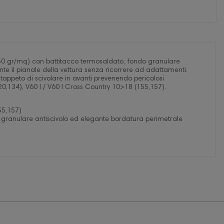
 (650 gr/mq) con battitacco termosaldato, fondo granulare
te il pianale della vettura senza ricorrere ad adattamenti.
 al tappeto di scivolare in avanti prevenendo pericolosi
0,134), V60 I / V60 I Cross Country 10>18 (155,157).
55,157)
 granulare antiscivolo ed elegante bordatura perimetrale