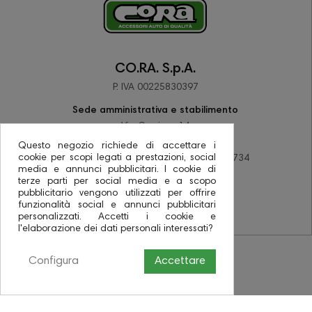
CO.RA. S.p.A.
P. IVA 00225830397
Sede amministrativa e stabilimento
Via Corriera 14
48033 Barbiano di Cotignola (RA)
Questo negozio richiede di accettare i
cookie per scopi legati a prestazioni, social
tel +39 0545 78137 - fax +39 0545 78734
media e annunci pubblicitari. I cookie di
PEC coraspa@pec.it
terze parti per social media e a scopo
pubblicitario vengono utilizzati per offrire
funzionalità social e annunci pubblicitari
personalizzati. Accetti i cookie e
l'elaborazione dei dati personali interessati?
Configura
Accettare