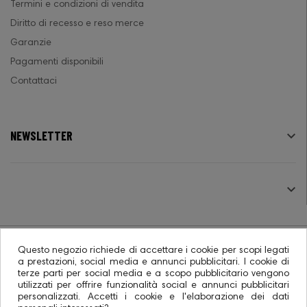
Termini e condizioni di vendita
Diritto di recesso e reso merce
Garanzie
Pagamenti disponibili
Contattaci
NEWSLETTER

SEGUICI

Questo negozio richiede di accettare i cookie per scopi legati
a prestazioni, social media e annunci pubblicitari. I cookie di
terze parti per social media e a scopo pubblicitario vengono
© 2026 - Ecommerce software CO.RA. SpA
utilizzati per offrire funzionalità social e annunci pubblicitari
personalizzati. Accetti i cookie e l'elaborazione dei dati