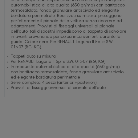
Serie completa 4 tappeti (anteriori+posteriori) in moquette
automobilistica di alta qualità (650 gr/mq) con battitacco
termosaldato, fondo granulare antiscivolo ed elegante
bordatura perimetrale. Realizzati su misura: proteggono
perfettamente il pianale della vettura senza ricorrere ad
adattamenti. Provvisti di fissaggi universali al pianale
dell'auto: tali dispositivi impediscono al tappeto di scivolare
in avanti prevenendo pericolosi inconvenienti durante la
guida. Colore nero. Per RENAULT Laguna II 5p. e S.W.
01>07 (BG, KG).
Tappeti auto su misura
Per RENAULT Laguna II 5p. e S.W. 01>07 (BG, KG)
In moquette automobilistica di alta qualità (650 gr/mq)
con battitacco termosaldato, fondo granulare antiscivolo
ed elegante bordatura perimetrale
Serie completa 4 pezzi (anteriori+posteriori)
Provvisti di fissaggi universali al pianale dell'auto