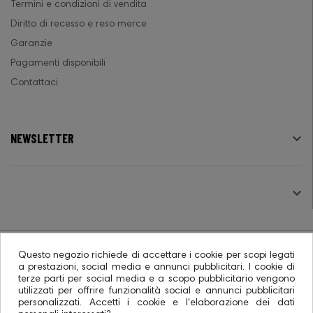
Termini e condizioni di vendita
Diritto di recesso e reso merce
Garanzie
Pagamenti disponibili
Contattaci
NEWSLETTER

SEGUICI

Questo negozio richiede di accettare i cookie per scopi legati
a prestazioni, social media e annunci pubblicitari. I cookie di
terze parti per social media e a scopo pubblicitario vengono
© 2026 - Ecommerce software CO.RA. SpA
utilizzati per offrire funzionalità social e annunci pubblicitari
personalizzati. Accetti i cookie e l'elaborazione dei dati