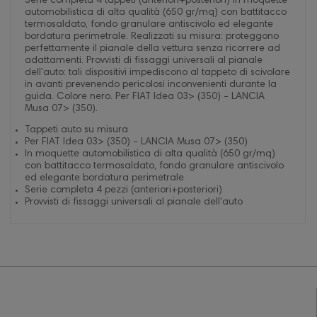
Serie completa 4 tappeti (anteriori+posteriori) in moquette
automobilistica di alta qualità (650 gr/mq) con battitacco
termosaldato, fondo granulare antiscivolo ed elegante
bordatura perimetrale. Realizzati su misura: proteggono
perfettamente il pianale della vettura senza ricorrere ad
adattamenti. Provvisti di fissaggi universali al pianale
dell'auto: tali dispositivi impediscono al tappeto di scivolare
in avanti prevenendo pericolosi inconvenienti durante la
guida. Colore nero. Per FIAT Idea 03> (350) - LANCIA
Musa 07> (350).
Tappeti auto su misura
Per FIAT Idea 03> (350) - LANCIA Musa 07> (350)
In moquette automobilistica di alta qualità (650 gr/mq)
con battitacco termosaldato, fondo granulare antiscivolo
ed elegante bordatura perimetrale
Serie completa 4 pezzi (anteriori+posteriori)
Provvisti di fissaggi universali al pianale dell'auto