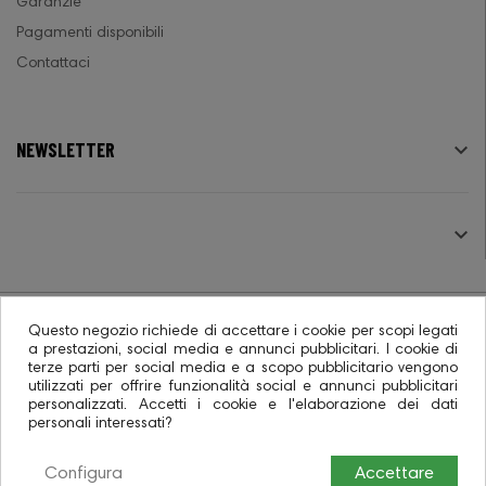
Garanzie
Pagamenti disponibili
Contattaci
NEWSLETTER

SEGUICI

Questo negozio richiede di accettare i cookie per scopi legati
a prestazioni, social media e annunci pubblicitari. I cookie di
terze parti per social media e a scopo pubblicitario vengono
© 2026 - Ecommerce software CO.RA. SpA
utilizzati per offrire funzionalità social e annunci pubblicitari
personalizzati. Accetti i cookie e l'elaborazione dei dati
personali interessati?
Configura
Accettare
0