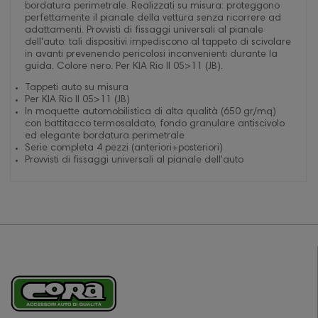
bordatura perimetrale. Realizzati su misura: proteggono
perfettamente il pianale della vettura senza ricorrere ad
adattamenti. Provvisti di fissaggi universali al pianale
dell'auto: tali dispositivi impediscono al tappeto di scivolare
in avanti prevenendo pericolosi inconvenienti durante la
guida. Colore nero. Per KIA Rio II 05>11 (JB).
Tappeti auto su misura
Per KIA Rio II 05>11 (JB)
In moquette automobilistica di alta qualità (650 gr/mq)
con battitacco termosaldato, fondo granulare antiscivolo
ed elegante bordatura perimetrale
Serie completa 4 pezzi (anteriori+posteriori)
Provvisti di fissaggi universali al pianale dell'auto