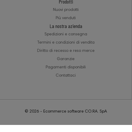
Prodotti
Nuovi prodotti
Più venduti
La nostra azienda
Spedizioni e consegna
Termini e condizioni di vendita
Diritto di recesso e reso merce
Garanzie
Pagamenti disponibili
Contattaci
© 2026 - Ecommerce software CO.RA. SpA