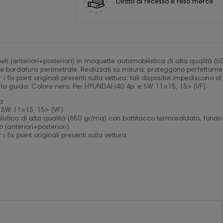
Diritto di recesso e reso merce
eti (anteriori+posteriori) in moquette automobilistica di alta qualità
te bordatura perimetrale. Realizzati su misura: proteggono perfettamen
er i fix point originali presenti sulla vettura: tali dispositivi impediscono
 la guida. Colore nero. Per HYUNDAI i40 4p. e SW 11>15, 15> (VF).
a
 SW 11>15, 15> (VF)
istica di alta qualità (650 gr/mq) con battitacco termosaldato, fondo
 (anteriori+posteriori)
r i fix point originali presenti sulla vettura