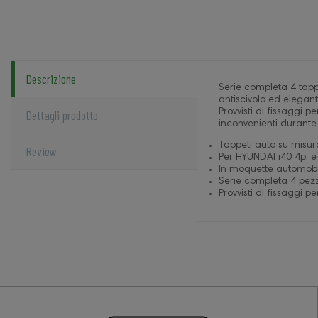
Descrizione
Serie completa 4 tapp
antiscivolo ed elegan
Dettagli prodotto
Provvisti di fissaggi p
inconvenienti durante
Tappeti auto su misur
Review
Per HYUNDAI i40 4p. e
In moquette automobil
Serie completa 4 pezzi
Provvisti di fissaggi pe