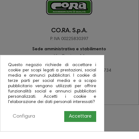
CO.RA. S.p.A.
P. IVA 00225830397
Sede amministrativa e stabilimento
Via Corriera 14
48033 Barbiano di Cotignola (RA)
Questo negozio richiede di accettare i
cookie per scopi legati a prestazioni, social
tel +39 0545 78137 - fax +39 0545 78734
media e annunci pubblicitari. I cookie di
PEC coraspa@pec.it
terze parti per social media e a scopo
pubblicitario vengono utilizzati per offrire
funzionalità social e annunci pubblicitari
personalizzati. Accetti i cookie e
l'elaborazione dei dati personali interessati?
Configura
Accettare