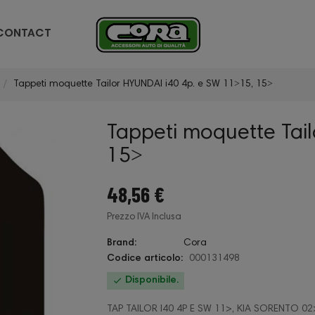
CONTACT
Tappeti moquette Tailor HYUNDAI i40 4p. e SW 11˃15, 15˃
Tappeti moquette Tai
15˃
48,56 €
Prezzo IVA Inclusa
Brand:
Cora
Codice articolo:
000131498

Disponibile.
TAP TAILOR I40 4P E SW 11>, KIA SORENTO 0