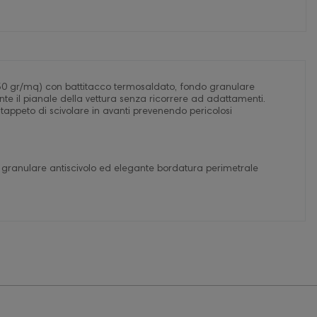
 (650 gr/mq) con battitacco termosaldato, fondo granulare
te il pianale della vettura senza ricorrere ad adattamenti.
 al tappeto di scivolare in avanti prevenendo pericolosi
 granulare antiscivolo ed elegante bordatura perimetrale