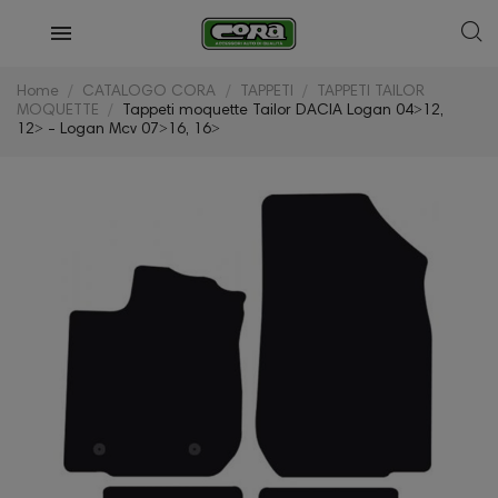
Home
CATALOGO CORA
TAPPETI
TAPPETI TAILOR
MOQUETTE
Tappeti moquette Tailor DACIA Logan 04˃12,
12˃ - Logan Mcv 07˃16, 16˃