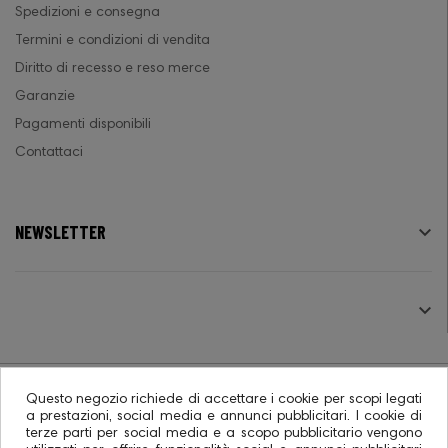
Spedizioni e consegna
Termini e condizioni di vendita
Diritto di recesso e reso merce
Garanzie
Pagamenti disponibili
Contattaci
NEWSLETTER

SEGUICI

Questo negozio richiede di accettare i cookie per scopi legati
a prestazioni, social media e annunci pubblicitari. I cookie di
terze parti per social media e a scopo pubblicitario vengono
© 2026 - Ecommerce software CO.RA. SpA