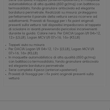
Serie completa 4 tappeti (anteriori+posteriori) in moquette
automobilistica di alta qualità (650 gr/mq) con battitacco
termosaldato, fondo granulare antiscivolo ed elegante
bordatura perimetrale. Realizzati su misura: proteggono
perfettamente il pianale della vettura senza ricorrere ad
adattamenti. Provvisti di fissaggi per i fix point originali
presenti sulla vettura: tali dispositivi impediscono al tappeto
di scivolare in avanti prevenendo pericolosi inconvenienti
durante la guida. Colore nero. Per DACIA Logan I/II 04>12,
12> (LS,L8), Logan MCV I/II 07>16, 16> (KS,L8)
Tappeti auto su misura
Per DACIA Logan I/II 04>12, 12> (LS,L8), Logan MCV I/II
07>16, 16> (KS,L8)
In moquette automobilistica di alta qualità (650 gr/mq)
con battitacco termosaldato, fondo granulare antiscivolo
ed elegante bordatura perimetrale
Serie completa 4 pezzi (anteriori+posteriori)
Provvisti di fissaggi per i fix point originali presenti sulla
vettura