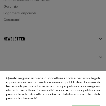
Diritto di recesso e reso merce
Garanzie
Pagamenti disponibili
Contattaci
NEWSLETTER

SEGUICI

Questo negozio richiede di accettare i cookie per scopi legati
a prestazioni, social media e annunci pubblicitari. I cookie di
terze parti per social media e a scopo pubblicitario vengono
© 2026 - Ecommerce software CO.RA. SpA
utilizzati per offrire funzionalità social e annunci pubblicitari
personalizzati. Accetti i cookie e l'elaborazione dei dati
personali interessati?