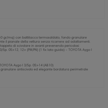
 (650 gr/mq) con battitacco termosaldato, fondo granulare
te il pianale della vettura senza ricorrere ad adattamenti.
 al tappeto di scivolare in avanti prevenendo pericolosi
/5p. 05>12, 12> (PM,PN) (1 fix lato guida) - TOYOTA Aygo I
- TOYOTA Aygo I 3/5p. 05>14 (AB10)
 granulare antiscivolo ed elegante bordatura perimetrale