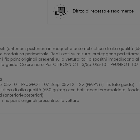
Diritto di recesso e reso merce
eti (anteriori+posteriori) in moquette automobilistica di alta qualità
te bordatura perimetrale. Realizzati su misura: proteggono perfettamen
er i fix point originali presenti sulla vettura: tali dispositivi impediscono
 la guida. Colore nero. Per CITROEN C1 I 3/5p. 05>10 - PEUGEOT 107 3
a
p. 05>10 - PEUGEOT 107 3/5p. 05>12, 12> (PM,PN) (1 fix lato guida) 
istica di alta qualità (650 gr/mq) con battitacco termosaldato, fondo
 (anteriori+posteriori)
r i fix point originali presenti sulla vettura