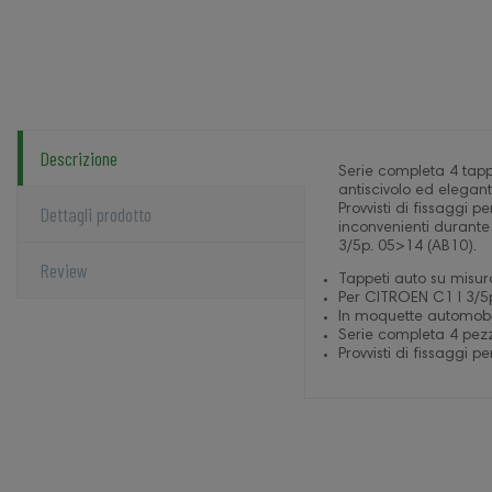
Descrizione
Serie completa 4 tapp
antiscivolo ed elegan
Dettagli prodotto
Provvisti di fissaggi p
inconvenienti durante
3/5p. 05>14 (AB10).
Review
Tappeti auto su misur
Per CITROEN C1 I 3/5
In moquette automobil
Serie completa 4 pezzi
Provvisti di fissaggi pe