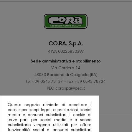
CO.RA. S.p.A.
P. IVA 00225830397
Sede amministrativa e stabilimento
Via Corriera 14
48033 Barbiano di Cotignola (RA)
tel +39 0545 78137 - fax +39 0545 78734
PEC coraspa@pec.it
Questo negozio richiede di accettare i
cookie per scopi legati a prestazioni, social
media e annunci pubblicitari. I cookie di
terze parti per social media e a scopo
pubblicitario vengono utilizzati per offrire
funzionalità social e annunci pubblicitari