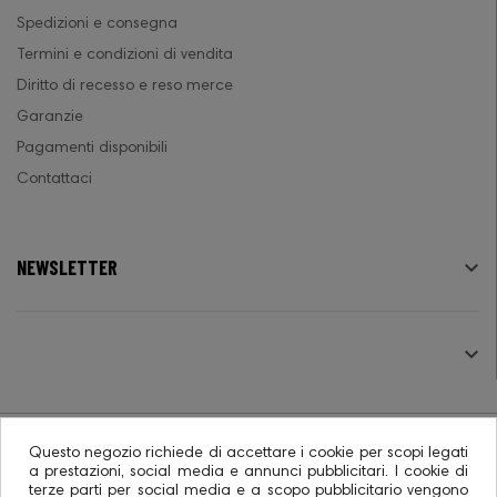
Spedizioni e consegna
Termini e condizioni di vendita
Diritto di recesso e reso merce
Garanzie
Pagamenti disponibili
Contattaci
NEWSLETTER

SEGUICI

Questo negozio richiede di accettare i cookie per scopi legati
a prestazioni, social media e annunci pubblicitari. I cookie di
terze parti per social media e a scopo pubblicitario vengono