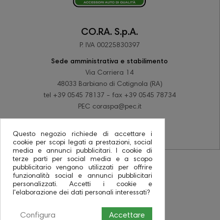
CO.RA. S.p.A.
P. IVA 00225830397
Sede amministrativa e stabilimento
Via Corriera 14
48033 Barbiano di Cotignola (RA)
tel +39 0545 78137 - fax +39 0545 78734
PEC coraspa@pec.it
Questo negozio richiede di accettare i
cookie per scopi legati a prestazioni, social
media e annunci pubblicitari. I cookie di
terze parti per social media e a scopo
pubblicitario vengono utilizzati per offrire
funzionalità social e annunci pubblicitari
personalizzati. Accetti i cookie e
l'elaborazione dei dati personali interessati?
Configura
Accettare