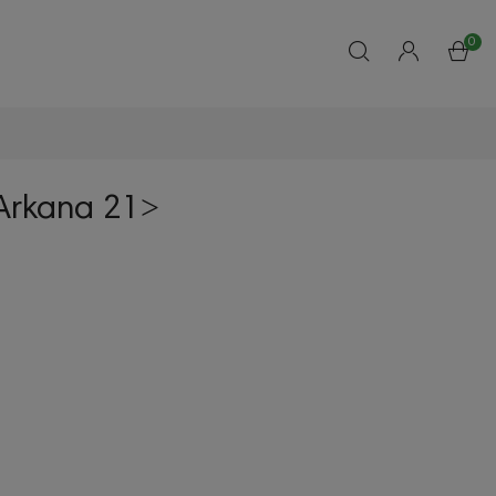
0
Arkana 21˃