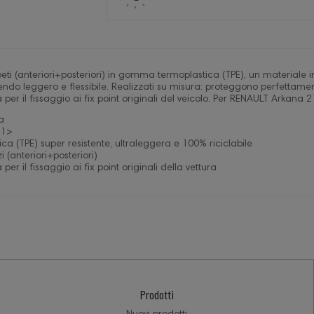
ti (anteriori+posteriori) in gomma termoplastica (TPE), un materiale i
ndo leggero e flessibile. Realizzati su misura: proteggono perfettamen
 per il fissaggio ai fix point originali del veicolo. Per RENAULT Arkana 2
a
21>
a (TPE) super resistente, ultraleggera e 100% riciclabile
 (anteriori+posteriori)
per il fissaggio ai fix point originali della vettura
Prodotti