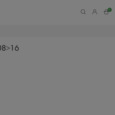
0
08˃16