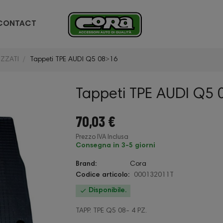
CONTACT
ZZATI
Tappeti TPE AUDI Q5 08˃16
Tappeti TPE AUDI Q5 
70,03 €
Prezzo IVA Inclusa
Consegna in 3-5 giorni
Brand:
Cora
Codice articolo:
000132011T

Disponibile.
TAPP. TPE Q5 08- 4 PZ.