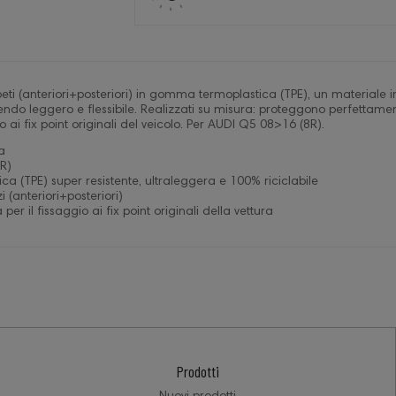
ti (anteriori+posteriori) in gomma termoplastica (TPE), un materiale i
ndo leggero e flessibile. Realizzati su misura: proteggono perfettamen
io ai fix point originali del veicolo. Per AUDI Q5 08>16 (8R).
a
R)
a (TPE) super resistente, ultraleggera e 100% riciclabile
 (anteriori+posteriori)
per il fissaggio ai fix point originali della vettura
Prodotti