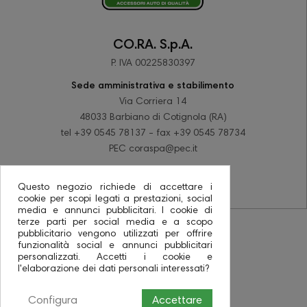
CO.RA. S.p.A.
P. IVA 00225830397
Sede amministrativa e stabilimento
Via Corriera 14
48033 Barbiano di Cotignola (RA)
tel +39 0545 78137 - fax +39 0545 78734
PEC coraspa@pec.it
Questo negozio richiede di accettare i
cookie per scopi legati a prestazioni, social
media e annunci pubblicitari. I cookie di
terze parti per social media e a scopo
pubblicitario vengono utilizzati per offrire
funzionalità social e annunci pubblicitari
personalizzati. Accetti i cookie e
l'elaborazione dei dati personali interessati?
Configura
Accettare