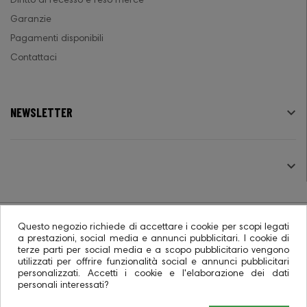
Diritto di recesso e reso merce
Garanzie
Pagamenti disponibili
Contattaci
NEWSLETTER

SEGUICI

Questo negozio richiede di accettare i cookie per scopi legati
a prestazioni, social media e annunci pubblicitari. I cookie di
terze parti per social media e a scopo pubblicitario vengono
© 2026 - Ecommerce software CO.RA. SpA
utilizzati per offrire funzionalità social e annunci pubblicitari
personalizzati. Accetti i cookie e l'elaborazione dei dati
personali interessati?