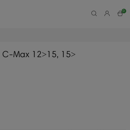
0
 C-Max 12˃15, 15˃