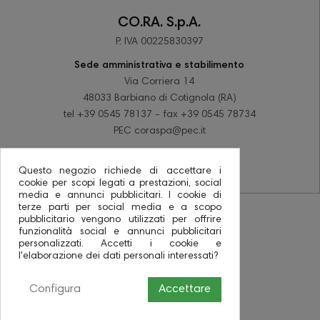
CO.RA. S.p.A.
P. IVA 00225830397
Sede amministrativa e stabilimento
Via Corriera 14
48033 Barbiano di Cotignola (RA)
tel +39 0545 78137 - fax +39 0545 78734
PEC coraspa@pec.it
Questo negozio richiede di accettare i
cookie per scopi legati a prestazioni, social
media e annunci pubblicitari. I cookie di
terze parti per social media e a scopo
pubblicitario vengono utilizzati per offrire
funzionalità social e annunci pubblicitari
personalizzati. Accetti i cookie e
l'elaborazione dei dati personali interessati?
Configura
Accettare