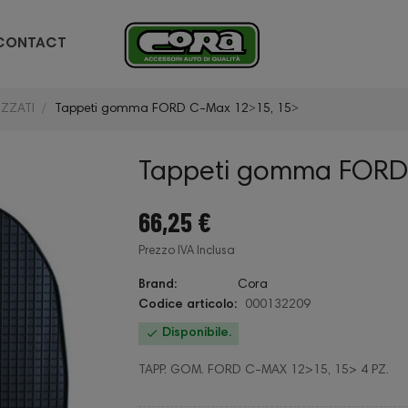
CONTACT
ZZATI
Tappeti gomma FORD C-Max 12˃15, 15˃
Tappeti gomma FORD
66,25 €
Prezzo IVA Inclusa
Brand:
Cora
Codice articolo:
000132209

Disponibile.
TAPP. GOM. FORD C-MAX 12>15, 15> 4 PZ.