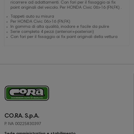
ricorrere ad adattamenti. Con fori per il fissaggio ai fix
point originali del veicolo. Per HONDA Civic 06>16 (FN,FK) .
Tappeti auto su misura
Per HONDA Civic 06>16 (FN,FK)
In gomma di alta qualità, inodore e facile da pulire
Serie completa 4 pezzi (anteriori+posteriori)
Con fori per il fissaggio ai fix point originali della vettura
CO.RA. S.p.A.
P. IVA 00225830397
Sede amministrativa e stabilimento