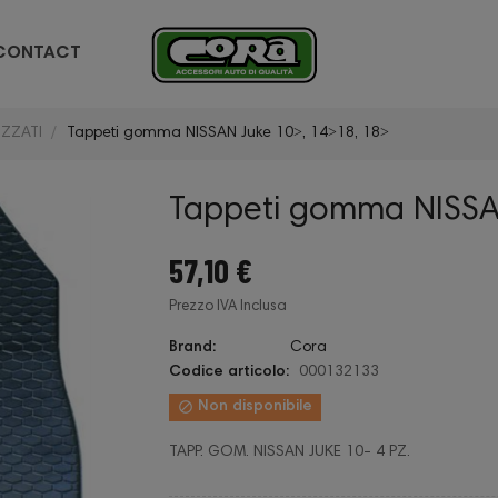
CONTACT
ZZATI
Tappeti gomma NISSAN Juke 10˃, 14˃18, 18˃
Tappeti gomma NISSA
57,10 €
Prezzo IVA Inclusa
Brand:
Cora
Codice articolo:
000132133

Non disponibile
TAPP. GOM. NISSAN JUKE 10- 4 PZ.