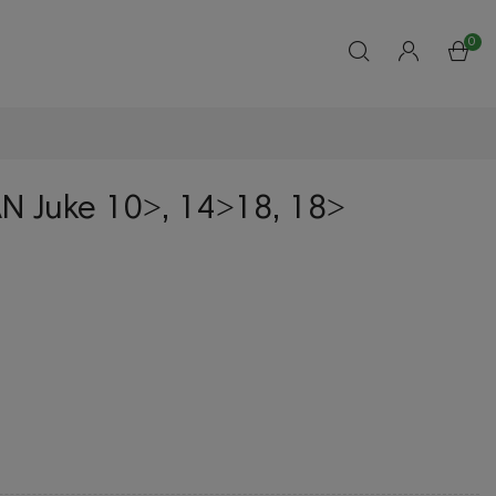
0
N Juke 10˃, 14˃18, 18˃