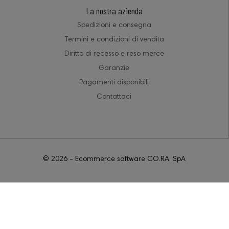
La nostra azienda
Spedizioni e consegna
Termini e condizioni di vendita
Diritto di recesso e reso merce
Garanzie
Pagamenti disponibili
Contattaci
© 2026 - Ecommerce software CO.RA. SpA
18, 18˃