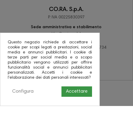
CO.RA. S.p.A.
P. IVA 00225830397
Sede amministrativa e stabilimento
Via Corriera 14
48033 Barbiano di Cotignola (RA)
Questo negozio richiede di accettare i
cookie per scopi legati a prestazioni, social
tel +39 0545 78137 - fax +39 0545 78734
media e annunci pubblicitari. I cookie di
PEC coraspa@pec.it
terze parti per social media e a scopo
pubblicitario vengono utilizzati per offrire
funzionalità social e annunci pubblicitari
personalizzati. Accetti i cookie e
l'elaborazione dei dati personali interessati?
Configura
Accettare
Tappeti gomma NISSAN Juke 10˃, 14˃