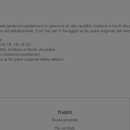
ti (anteriori+posteriori) in gomma di alta qualità, inodore e facili da 
e ad adattamenti. Con fori per il fissaggio ai fix point originali del ve
a
14>18, 18> (F15)
tà, inodore e facile da pulire
 (anteriori+posteriori)
o ai fix point originali della vettura
Prodotti
Nuovi prodotti
Più venduti