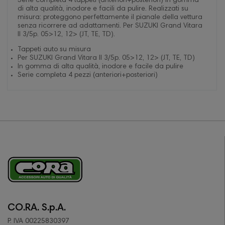
Serie completa 4 tappeti (anteriori+posteriori) in gomma
di alta qualità, inodore e facili da pulire. Realizzati su
misura: proteggono perfettamente il pianale della vettura
senza ricorrere ad adattamenti. Per SUZUKI Grand Vitara
II 3/5p. 05>12, 12> (JT, TE, TD).
Tappeti auto su misura
Per SUZUKI Grand Vitara II 3/5p. 05>12, 12> (JT, TE, TD)
In gomma di alta qualità, inodore e facile da pulire
Serie completa 4 pezzi (anteriori+posteriori)
CO.RA. S.p.A.
P. IVA 00225830397