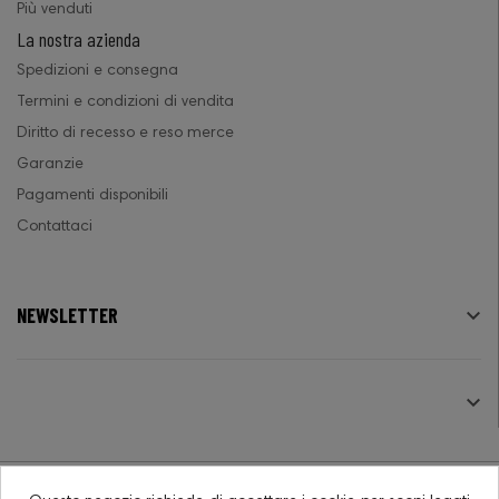
Più venduti
La nostra azienda
Spedizioni e consegna
Termini e condizioni di vendita
Diritto di recesso e reso merce
Garanzie
Pagamenti disponibili
Contattaci
NEWSLETTER

SEGUICI
