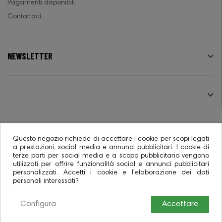
Pagamenti disponibili
Contattaci
NEWSLETTER

SEGUICI

Questo negozio richiede di accettare i cookie per scopi legati
a prestazioni, social media e annunci pubblicitari. I cookie di
terze parti per social media e a scopo pubblicitario vengono
© 2026 - Ecommerce software CO.RA. SpA
utilizzati per offrire funzionalità social e annunci pubblicitari
personalizzati. Accetti i cookie e l'elaborazione dei dati
personali interessati?
Configura
Accettare
0
0