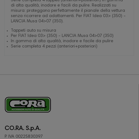
Serie completa 4 tappeti (anteriori+posteriori) in gomma
di alta qualità, inodore e facili da pulire. Realizzati su
misura: proteggono perfettamente il pianale della vettura
senza ricorrere ad adattamenti. Per FIAT Idea 03> (350) -
LANCIA Musa 04>07 (350).
Tappeti auto su misura
Per FIAT Idea 03> (350) - LANCIA Musa 04>07 (350)
In gomma di alta qualità, inodore e facile da pulire
Serie completa 4 pezzi (anteriori+posteriori)
CO.RA. S.p.A.
P. IVA 00225830397