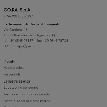
CO.RA. S.p.A.
P. IVA 00225830397
Sede amministrativa e stabilimento
Via Corriera 14
48033 Barbiano di Cotignola (RA)
tel +39 0545 78137 - fax +39 0545 78734
PEC coraspa@pec.it
Prodotti
Nuovi prodotti
Più venduti
La nostra azienda
Spedizioni e consegna
Termini e condizioni di vendita
Diritto di recesso e reso merce