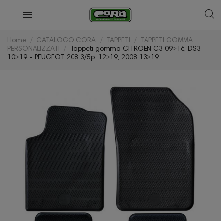
Home
CATALOGO CORA
TAPPETI
TAPPETI GOMMA
PERSONALIZZATI
Tappeti gomma CITROEN C3 09˃16, DS3
10˃19 - PEUGEOT 208 3/5p. 12˃19, 2008 13˃19