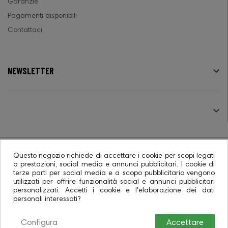
Garanzie
Pagamenti disponibili
Contattaci
NEWSLETTER

SEGUICI

Questo negozio richiede di accettare i cookie per scopi legati
a prestazioni, social media e annunci pubblicitari. I cookie di
terze parti per social media e a scopo pubblicitario vengono
© 2026 - Ecommerce software CO.RA. SpA
utilizzati per offrire funzionalità social e annunci pubblicitari
personalizzati. Accetti i cookie e l'elaborazione dei dati
personali interessati?
Configura
Accettare
0