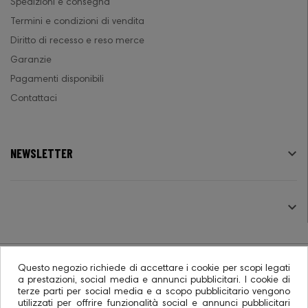
Spedizioni e consegna
Termini e condizioni di vendita
Diritto di recesso e reso merce
Garanzie
Pagamenti disponibili
Contattaci
NEWSLETTER

SEGUICI

Questo negozio richiede di accettare i cookie per scopi legati
a prestazioni, social media e annunci pubblicitari. I cookie di
terze parti per social media e a scopo pubblicitario vengono
© 2026 - Ecommerce software CO.RA. SpA
utilizzati per offrire funzionalità social e annunci pubblicitari