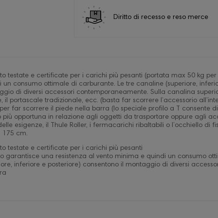
Diritto di recesso e reso merce
o testate e certificate per i carichi più pesanti (portata max 50 kg pe
un consumo ottimale di carburante. Le tre canaline (superiore, inferio
gio di diversi accessori contemporaneamente. Sulla canalina superior
 il portascale tradizionale, ecc. (basta far scorrere l’accessorio all’in
 per far scorrere il piede nella barra (lo speciale profilo a T consente
 più opportuna in relazione agli oggetti da trasportare oppure agli acc
e esigenze, il Thule Roller, i fermacarichi ribaltabili o l’occhiello di fi
: 175 cm.
o testate e certificate per i carichi più pesanti
o garantisce una resistenza al vento minima e quindi un consumo ott
riore, inferiore e posteriore) consentono il montaggio di diversi acce
rra