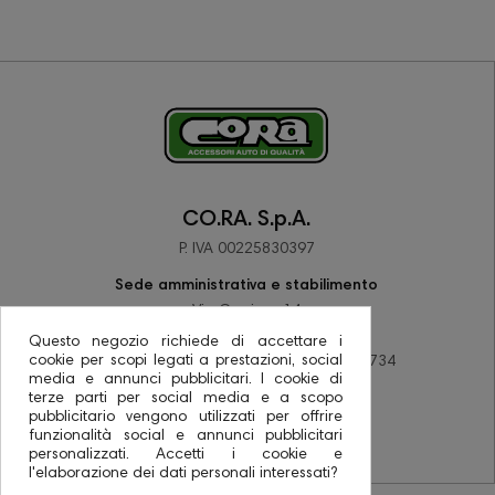
CO.RA. S.p.A.
P. IVA 00225830397
Sede amministrativa e stabilimento
Via Corriera 14
48033 Barbiano di Cotignola (RA)
Questo negozio richiede di accettare i
cookie per scopi legati a prestazioni, social
tel +39 0545 78137 - fax +39 0545 78734
media e annunci pubblicitari. I cookie di
PEC coraspa@pec.it
terze parti per social media e a scopo
pubblicitario vengono utilizzati per offrire
funzionalità social e annunci pubblicitari
personalizzati. Accetti i cookie e
l'elaborazione dei dati personali interessati?