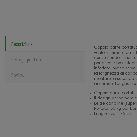
Descrizione
Coppia barre portatutt
vento minima e quindi 
Dettagli prodotto
consentendo il montag
portascale basculante,
inferiore invece serve
Review
la larghezza di carico
montare, a seconda dell
assieme!). Lunghezza
Coppia barre portatutt
Il design aerodinamic
Le tre canaline (supe
Portata: 50 kg per ba
Lunghezza: 175 cm