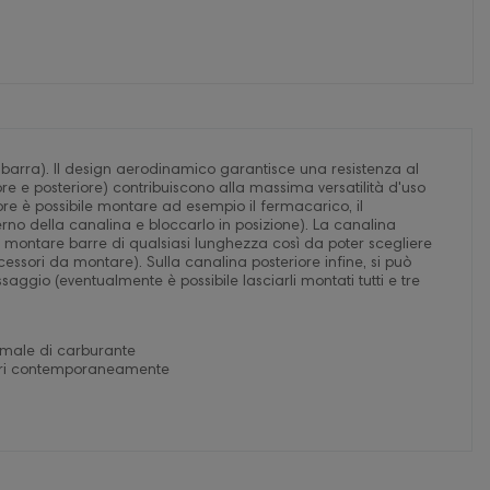
r barra). Il design aerodinamico garantisce una resistenza al
re e posteriore) contribuiscono alla massima versatilità d'uso
e è possibile montare ad esempio il fermacarico, il
terno della canalina e bloccarlo in posizione). La canalina
 di montare barre di qualsiasi lunghezza così da poter scegliere
essori da montare). Sulla canalina posteriore infine, si può
ssaggio (eventualmente è possibile lasciarli montati tutti e tre
imale di carburante
ssori contemporaneamente