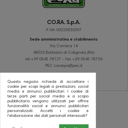
CO.RA. S.p.A.
P. IVA 00225830397
Sede amministrativa e stabilimento
Via Corriera 14
48033 Barbiano di Cotignola (RA)
tel +39 0545 78137 - fax +39 0545 78734
PEC coraspa@pec.it
Questo negozio richiede di accettare i
cookie per scopi legati a prestazioni, social
media e annunci pubblicitari. I cookie di
terze parti per social media e a scopo
pubblicitario vengono utilizzati per offrire
funzionalità social e annunci pubblicitari
personalizzati. Accetti i cookie e
l'elaborazione dei dati personali interessati?