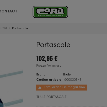
CONTACT
SORI
Portascale
Portascale
102,96 €
Prezzo IVA Inclusa
Brand:
Thule
Codice articolo:
600000548

Ultimi articoli in magazzino
THULE PORTASCALE