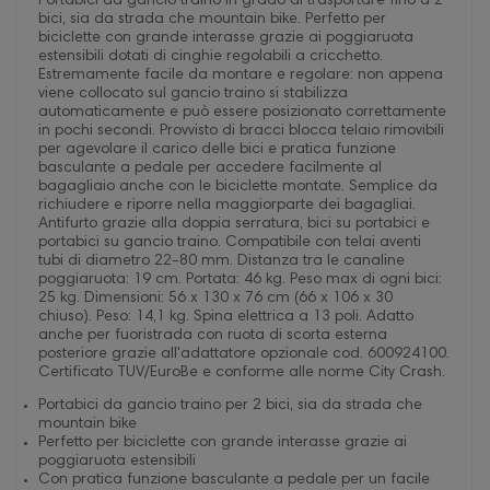
Portabici da gancio traino in grado di trasportare fino a 2
bici, sia da strada che mountain bike. Perfetto per
biciclette con grande interasse grazie ai poggiaruota
estensibili dotati di cinghie regolabili a cricchetto.
Estremamente facile da montare e regolare: non appena
viene collocato sul gancio traino si stabilizza
automaticamente e può essere posizionato correttamente
in pochi secondi. Provvisto di bracci blocca telaio rimovibili
per agevolare il carico delle bici e pratica funzione
basculante a pedale per accedere facilmente al
bagagliaio anche con le biciclette montate. Semplice da
richiudere e riporre nella maggiorparte dei bagagliai.
Antifurto grazie alla doppia serratura, bici su portabici e
portabici su gancio traino. Compatibile con telai aventi
tubi di diametro 22-80 mm. Distanza tra le canaline
poggiaruota: 19 cm. Portata: 46 kg. Peso max di ogni bici:
25 kg. Dimensioni: 56 x 130 x 76 cm (66 x 106 x 30
chiuso). Peso: 14,1 kg. Spina elettrica a 13 poli. Adatto
anche per fuoristrada con ruota di scorta esterna
posteriore grazie all'adattatore opzionale cod. 600924100.
Certificato TUV/EuroBe e conforme alle norme City Crash.
Portabici da gancio traino per 2 bici, sia da strada che
mountain bike
Perfetto per biciclette con grande interasse grazie ai
poggiaruota estensibili
Con pratica funzione basculante a pedale per un facile