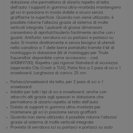
dotazione che permettono di alzarlo rispetto al tetto
dell'auto. I supporti in gomma ultra-morbida mantengono
gli sci in posizione in modo stabile e sicuro senza
graffiarne la superficie. Quando non viene utilizzato, è
possibile ridurne l'altezza grazie al sistema di molle
verticali integrate. I pulsanti di grosse dimensioni
consentono di aprirlo/chiuderlo facilmente anche con i
guanti. Antifurto: serratura sci su portasci e portasci su
auto. Si monta direttamente e senza bisogno di utensili
nella canalina a T delle barre portatutto tramite il kit di
montaggio in dotazione (kit di montaggio per Thule
SquareBar disponibile come accessorio - cod.
600889700). Rispetta i più rigorosi Standard di sicurezza
(approvato City Crash e TUV). Porta fino a 2 paia di sci o 1
snowboard. Larghezza di carico: 25 cm.
Portasci/snowboard da tetto, per 2 paia di sci o 1
snowboard
Adatto per tutti i tipi di sci e snowboard, anche con
attacchi alti grazie agli spessori in dotazione che
permettono di alzarlo rispetto al tetto dell'auto
Dotato di supporti in gomma ultra-morbida per
mantenere gli sci in posizione senza graffiarli
Quando non viene utilizzato, è possibile ridurne l'altezza
grazie al sistema di molle verticali integrate
Provvisto di serratura sci su portasci e portasci su auto