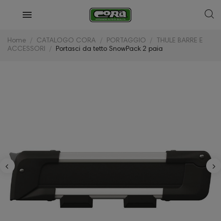
Home
CATALOGO CORA
PORTAGGIO
THULE BARRE E
ACCESSORI
Portasci da tetto SnowPack 2 paia