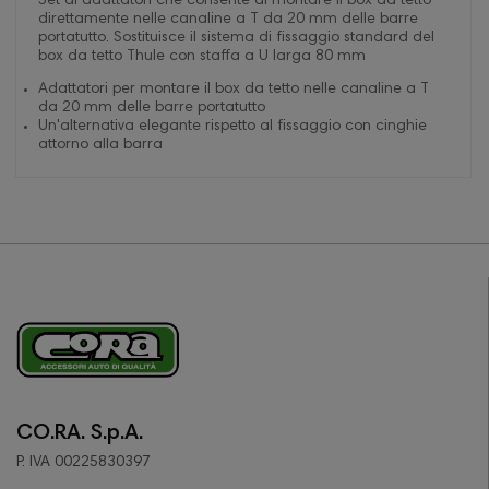
Set di adattatori che consente di montare il box da tetto
direttamente nelle canaline a T da 20 mm delle barre
portatutto. Sostituisce il sistema di fissaggio standard del
box da tetto Thule con staffa a U larga 80 mm
Adattatori per montare il box da tetto nelle canaline a T
da 20 mm delle barre portatutto
Un'alternativa elegante rispetto al fissaggio con cinghie
attorno alla barra
CO.RA. S.p.A.
P. IVA 00225830397