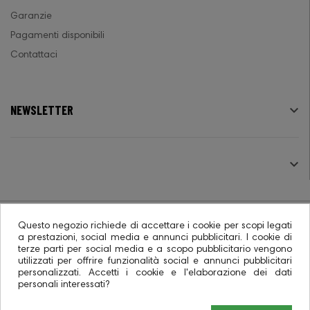
Garanzie
Pagamenti disponibili
Contattaci
NEWSLETTER

SEGUICI

Questo negozio richiede di accettare i cookie per scopi legati
a prestazioni, social media e annunci pubblicitari. I cookie di
terze parti per social media e a scopo pubblicitario vengono
© 2026 - Ecommerce software CO.RA. SpA
utilizzati per offrire funzionalità social e annunci pubblicitari
personalizzati. Accetti i cookie e l'elaborazione dei dati
personali interessati?