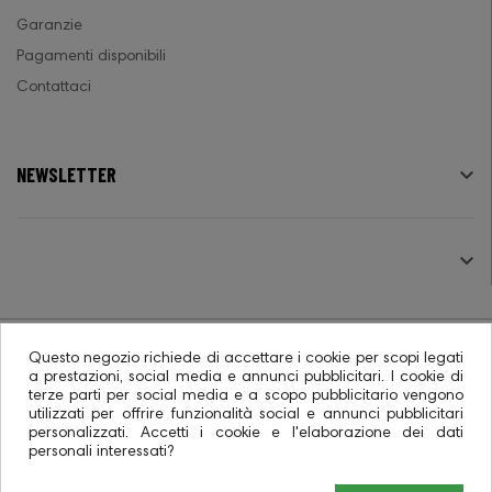
Garanzie
Pagamenti disponibili
Contattaci
NEWSLETTER

SEGUICI

Questo negozio richiede di accettare i cookie per scopi legati
a prestazioni, social media e annunci pubblicitari. I cookie di
terze parti per social media e a scopo pubblicitario vengono
© 2026 - Ecommerce software CO.RA. SpA
utilizzati per offrire funzionalità social e annunci pubblicitari
personalizzati. Accetti i cookie e l'elaborazione dei dati
personali interessati?