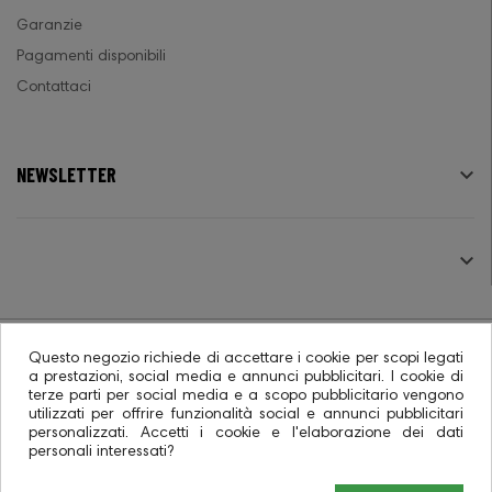
Garanzie
Pagamenti disponibili
Contattaci
NEWSLETTER

SEGUICI

Questo negozio richiede di accettare i cookie per scopi legati
a prestazioni, social media e annunci pubblicitari. I cookie di
terze parti per social media e a scopo pubblicitario vengono
© 2026 - Ecommerce software CO.RA. SpA
utilizzati per offrire funzionalità social e annunci pubblicitari
personalizzati. Accetti i cookie e l'elaborazione dei dati
personali interessati?