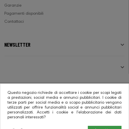
Garanzie
Pagamenti disponibili
Contattaci
NEWSLETTER

SEGUICI

Questo negozio richiede di accettare i cookie per scopi legati
a prestazioni, social media e annunci pubblicitari. I cookie di
terze parti per social media e a scopo pubblicitario vengono
© 2026 - Ecommerce software CO.RA. SpA
utilizzati per offrire funzionalità social e annunci pubblicitari
personalizzati. Accetti i cookie e l'elaborazione dei dati
personali interessati?