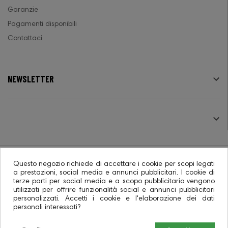
Garanzie
Pagamenti disponibili
Contattaci
NEWSLETTER

SEGUICI

Questo negozio richiede di accettare i cookie per scopi legati
a prestazioni, social media e annunci pubblicitari. I cookie di
terze parti per social media e a scopo pubblicitario vengono
© 2026 - Ecommerce software CO.RA. SpA
utilizzati per offrire funzionalità social e annunci pubblicitari
personalizzati. Accetti i cookie e l'elaborazione dei dati
personali interessati?