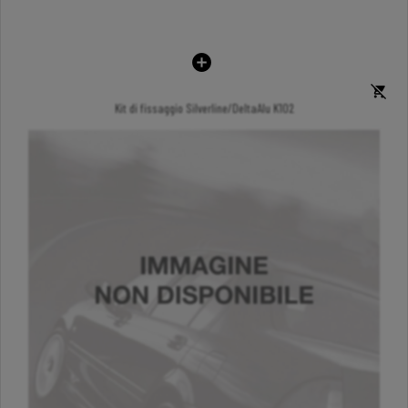
Kit di fissaggio Silverline/DeltaAlu K102