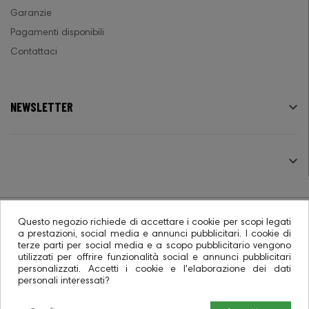
Garanzie
Pagamenti disponibili
Contattaci
NEWSLETTER

SEGUICI

Questo negozio richiede di accettare i cookie per scopi legati
a prestazioni, social media e annunci pubblicitari. I cookie di
terze parti per social media e a scopo pubblicitario vengono
© 2026 - Ecommerce software CO.RA. SpA
utilizzati per offrire funzionalità social e annunci pubblicitari
personalizzati. Accetti i cookie e l'elaborazione dei dati
personali interessati?