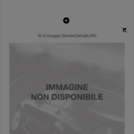
Kit di fissaggio Silverline/DeltaAlu K101