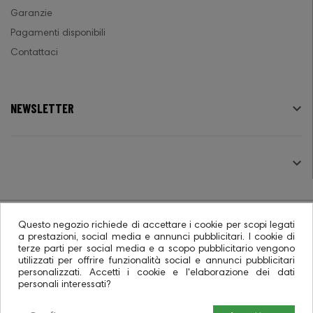
Garanzie
Pagamenti disponibili
Contattaci
NEWSLETTER

SEGUICI

Questo negozio richiede di accettare i cookie per scopi legati
a prestazioni, social media e annunci pubblicitari. I cookie di
terze parti per social media e a scopo pubblicitario vengono
© 2026 - Ecommerce software CO.RA. SpA
utilizzati per offrire funzionalità social e annunci pubblicitari
personalizzati. Accetti i cookie e l'elaborazione dei dati
personali interessati?