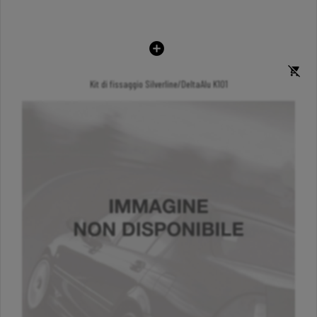
Kit di fissaggio Silverline/DeltaAlu K101