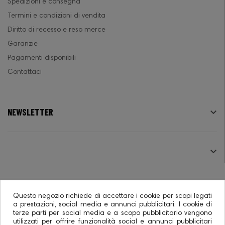
Spedizioni e consegna
Termini e condizioni di vendita
Diritto di recesso e reso merce
Garanzie
Pagamenti disponibili
Contattaci
NEWSLETTER

SEGUICI

Questo negozio richiede di accettare i cookie per scopi legati
a prestazioni, social media e annunci pubblicitari. I cookie di
terze parti per social media e a scopo pubblicitario vengono
© 2026 - Ecommerce software CO.RA. SpA
utilizzati per offrire funzionalità social e annunci pubblicitari