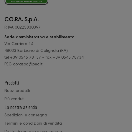
CO.RA. S.p.A.
P. IVA 00225830397
Sede amministrativa e stabilimento
Via Corriera 14
48033 Barbiano di Cotignola (RA)
tel +39 0545 78137 - fax +39 0545 78734
PEC coraspa@pec.it
Prodotti
Nuovi prodotti
Più venduti
La nostra azienda
Spedizioni e consegna
Termini e condizioni di vendita
Diritto di recesso e reso merce