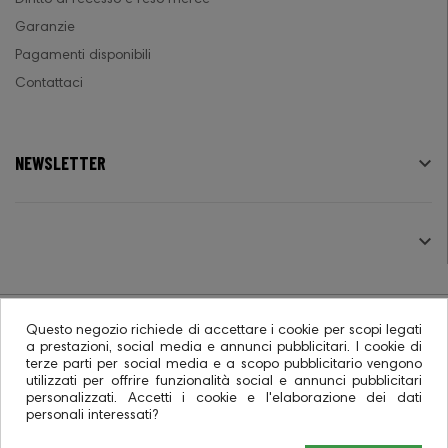
Garanzie
Pagamenti disponibili
Contattaci
NEWSLETTER

SEGUICI

Questo negozio richiede di accettare i cookie per scopi legati
a prestazioni, social media e annunci pubblicitari. I cookie di
terze parti per social media e a scopo pubblicitario vengono
© 2026 - Ecommerce software CO.RA. SpA
utilizzati per offrire funzionalità social e annunci pubblicitari
personalizzati. Accetti i cookie e l'elaborazione dei dati
personali interessati?