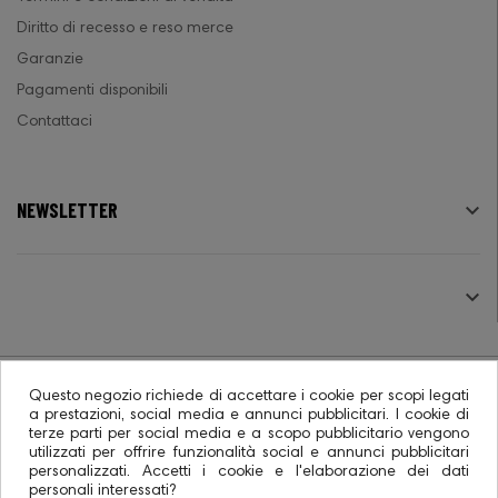
Diritto di recesso e reso merce
Garanzie
Pagamenti disponibili
Contattaci
NEWSLETTER

SEGUICI

Questo negozio richiede di accettare i cookie per scopi legati
a prestazioni, social media e annunci pubblicitari. I cookie di
terze parti per social media e a scopo pubblicitario vengono
© 2026 - Ecommerce software CO.RA. SpA
utilizzati per offrire funzionalità social e annunci pubblicitari
personalizzati. Accetti i cookie e l'elaborazione dei dati
personali interessati?