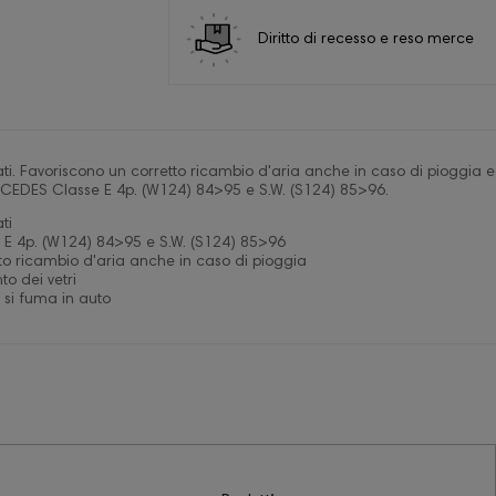
Diritto di recesso e reso merce
tati. Favoriscono un corretto ricambio d'aria anche in caso di pioggia 
RCEDES Classe E 4p. (W124) 84>95 e S.W. (S124) 85>96.
ti
E 4p. (W124) 84>95 e S.W. (S124) 85>96
to ricambio d'aria anche in caso di pioggia
o dei vetri
 si fuma in auto