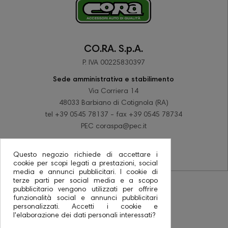
CO.RA. S.p.A.
P. IVA 00225830397
Sede amministrativa e stabilimento
Via Corriera 14
48033 Barbiano di Cotignola (RA)
tel +39 0545 78137 - fax +39 0545 78734
PEC coraspa@pec.it
Questo negozio richiede di accettare i
cookie per scopi legati a prestazioni, social
media e annunci pubblicitari. I cookie di
terze parti per social media e a scopo
pubblicitario vengono utilizzati per offrire
funzionalità social e annunci pubblicitari
personalizzati. Accetti i cookie e
l'elaborazione dei dati personali interessati?