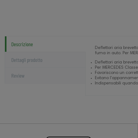
Descrizione
Deflettori aria brevet
fuma in auto. Per ME
Dettagli prodotto
Deflettori aria brevetta
Per MERCEDES Classe 
Favoriscono un corret
Review
Evitano l'appannament
Indispensabili quando