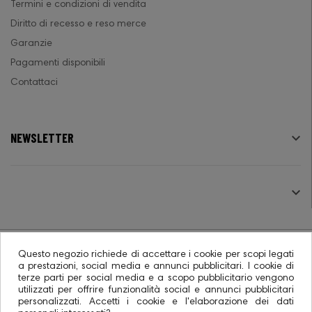
Termini e condizioni di vendita
Diritto di recesso e reso merce
Garanzie
Pagamenti disponibili
Contattaci
NEWSLETTER

SEGUICI

Questo negozio richiede di accettare i cookie per scopi legati
a prestazioni, social media e annunci pubblicitari. I cookie di
terze parti per social media e a scopo pubblicitario vengono
© 2026 - Ecommerce software CO.RA. SpA
utilizzati per offrire funzionalità social e annunci pubblicitari
personalizzati. Accetti i cookie e l'elaborazione dei dati