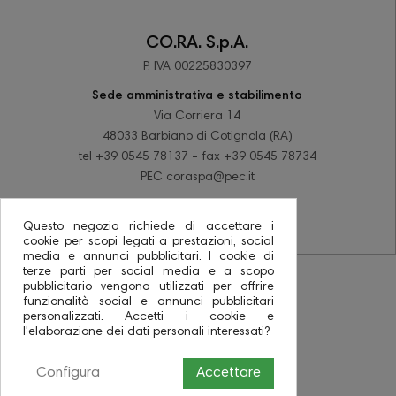
CO.RA. S.p.A.
P. IVA 00225830397
Sede amministrativa e stabilimento
Via Corriera 14
48033 Barbiano di Cotignola (RA)
tel +39 0545 78137 - fax +39 0545 78734
PEC coraspa@pec.it
Questo negozio richiede di accettare i
cookie per scopi legati a prestazioni, social
media e annunci pubblicitari. I cookie di
terze parti per social media e a scopo
pubblicitario vengono utilizzati per offrire
funzionalità social e annunci pubblicitari
personalizzati. Accetti i cookie e
l'elaborazione dei dati personali interessati?
Configura
Accettare