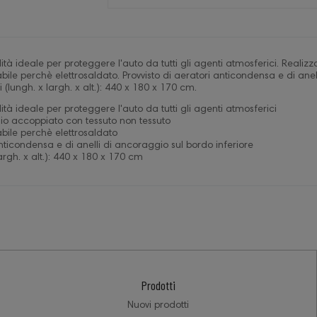
ità ideale per proteggere l'auto da tutti gli agenti atmosferici. Realiz
e perchè elettrosaldato. Provvisto di aeratori anticondensa e di anell
 (lungh. x largh. x alt.): 440 x 180 x 170 cm.
ità ideale per proteggere l'auto da tutti gli agenti atmosferici
gio accoppiato con tessuto non tessuto
ile perchè elettrosaldato
anticondensa e di anelli di ancoraggio sul bordo inferiore
argh. x alt.): 440 x 180 x 170 cm
Prodotti
Nuovi prodotti