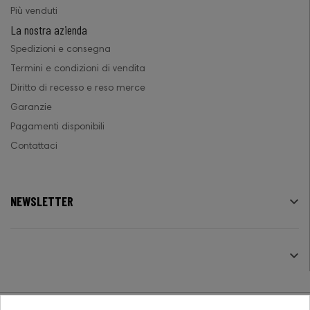
Più venduti
La nostra azienda
Spedizioni e consegna
Termini e condizioni di vendita
Diritto di recesso e reso merce
Garanzie
Pagamenti disponibili
Contattaci
NEWSLETTER

SEGUICI
