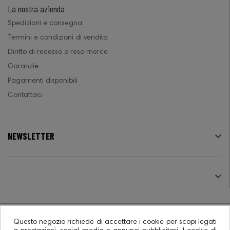
La nostra azienda
Spedizioni e consegna
Termini e condizioni di vendita
Diritto di recesso e reso merce
Garanzie
Pagamenti disponibili
Contattaci
NEWSLETTER

SEGUICI

Questo negozio richiede di accettare i cookie per scopi legati